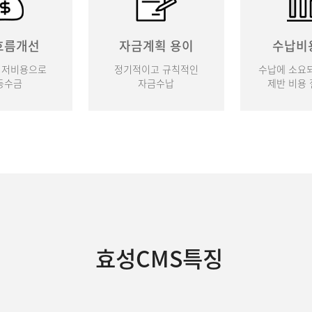
흐름개선
자금계획 용이
수납비
최저비용으로
정기적이고 규칙적인
수납에 소요되
동수금
자금수납
제반 비용 
효성CMS특징