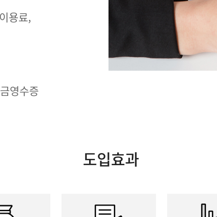
 이용료,
현금영수증
도입효과