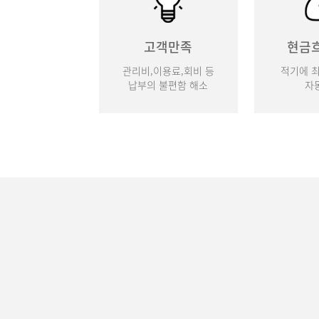
고객만족
현금
관리비,이용료,회비 등
적기에 
납부의 불편함 해소
자